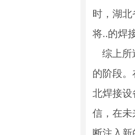
时，湖北
将..的焊
综上所
的阶段。
北焊接设
信，在未
断注入新