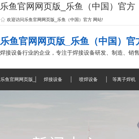
乐鱼官网网页版_乐鱼（中国）官方
欢迎访问乐鱼官网网页版_乐鱼（中国）官方 网站!
乐鱼官网网页版_乐鱼（中国）官
焊接设备行业的企业，专注于焊接设备研发、制造、销
乐鱼官网网页版_
焊接设备
喷焊设备
等离子焊机
乐鱼（中国）官
方