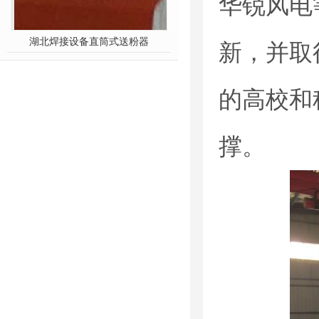
华锐风电
湖北焊接设备直筒式送粉器
新，并取
的高校和
撑。