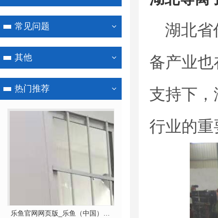
湖北省
常见问题
其他
备产业也
热门推荐
支持下，
行业的重
乐鱼官网网页版_乐鱼（中国）官方