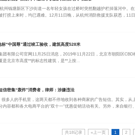
晚，杭州钱塘新区下沙街道一名年轻女孩在过桥时突然翻越护栏掉落河中。
被打捞上来时，均已遇难。12月11日晚，从杭州消防救援支队获悉，11
地标“中国尊”通过竣工验收，建筑高度528米
团有限公司官网11月25日消息，2019年11月22日，北京市朝阳区C
是北京市高度**的标志性建筑，是**上按...
销短信密集“轰炸”消费者，律师：涉嫌违法
后，很多人的手机里，这两天都不停地收到各种商家的广告短信。其实，从
分内容都和各大电商平台的“双十一”优惠促销活动有关。另外，来自银行
共18记录
«上一页
1
2