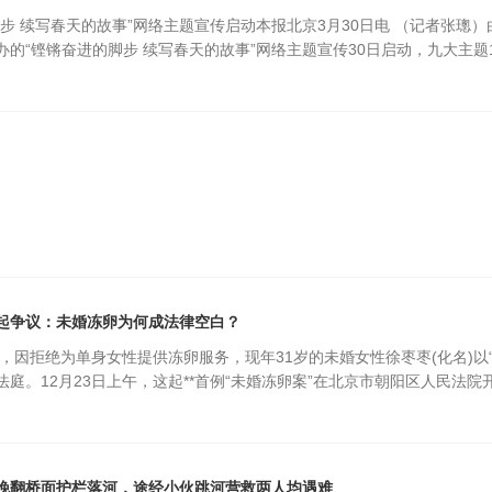
步 续写春天的故事”网络主题宣传启动本报北京3月30日电 （记者张璁）由
办的“铿锵奋进的脚步 续写春天的故事”网络主题宣传30日启动，九大主题
起争议：未婚冻卵为何成法律空白？
消息，因拒绝为单身女性提供冻卵服务，现年31岁的未婚女性徐枣枣(化名)
法庭。12月23日上午，这起**首例“未婚冻卵案”在北京市朝阳区人民法
晚翻桥面护栏落河，途经小伙跳河营救两人均遇难