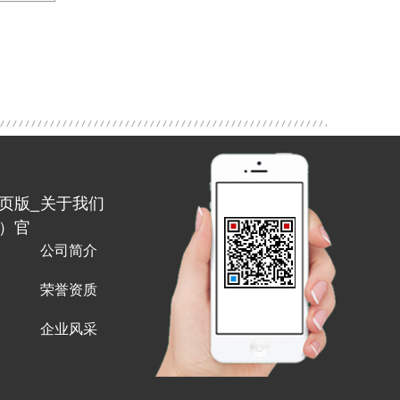
页版_
关于我们
）官
公司简介
荣誉资质
企业风采