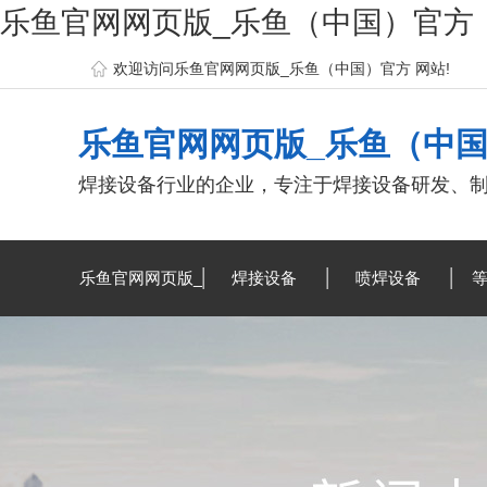
乐鱼官网网页版_乐鱼（中国）官方
欢迎访问乐鱼官网网页版_乐鱼（中国）官方 网站!
乐鱼官网网页版_乐鱼（中
焊接设备行业的企业，专注于焊接设备研发、
乐鱼官网网页版_
焊接设备
喷焊设备
乐鱼（中国）官
方