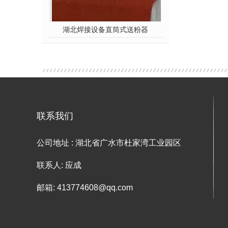
湖北焊接设备直筒式送粉器
联系我们
公司地址 : 湖北省广水市杜家湾工业园区
联系人: 应成
邮箱: 413774608@qq.com