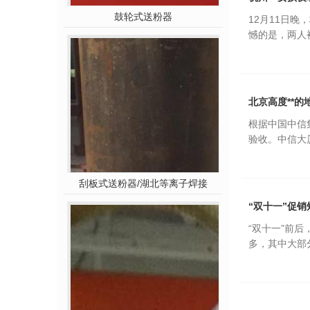
鼓轮式送粉器
12月11日
憾的是，两人
北京高度**的
根据中国中信集
验收。中信大厦
刮板式送粉器/湖北等离子焊接
“双十一”促
“双十一”前
多，其中大部