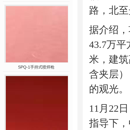
路，北至
据介绍，
43.7万
米，建筑
SPQ-1手持式喷焊枪
含夹层）
的观光。
11月2
指导下，