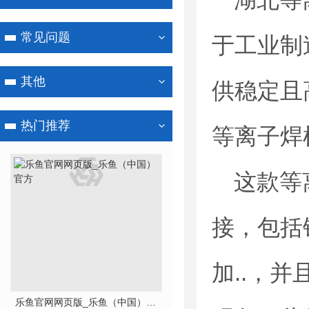
常见问题
于工业制
其他
供稳定且
热门推荐
等离子焊
这款等
接，包括
加..，
乐鱼官网网页版_乐鱼（中国）官方