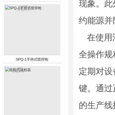
现象。此
约能源并
在使用
全操作规
SPQ-1手持式喷焊枪
定期对设
键。通过
的生产线