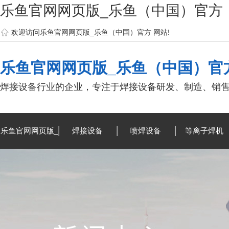
乐鱼官网网页版_乐鱼（中国）官方
欢迎访问乐鱼官网网页版_乐鱼（中国）官方 网站!
乐鱼官网网页版_乐鱼（中国）官
焊接设备行业的企业，专注于焊接设备研发、制造、销
乐鱼官网网页版_
焊接设备
喷焊设备
等离子焊机
乐鱼（中国）官
方