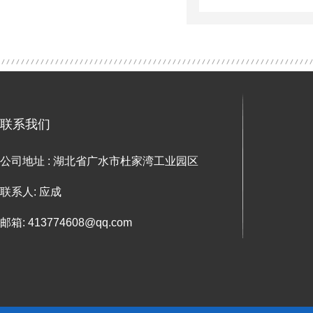
联系我们
公司地址 : 湖北省广水市杜家湾工业园区
联系人: 应成
邮箱: 413774608@qq.com