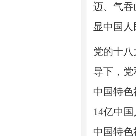
迈、气吞
显中国人
党的十八
导下，党
中国特色
14亿中
中国特色