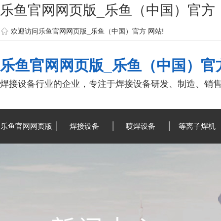
乐鱼官网网页版_乐鱼（中国）官方
欢迎访问乐鱼官网网页版_乐鱼（中国）官方 网站!
乐鱼官网网页版_乐鱼（中国）官
焊接设备行业的企业，专注于焊接设备研发、制造、销
乐鱼官网网页版_
焊接设备
喷焊设备
等离子焊机
乐鱼（中国）官
方