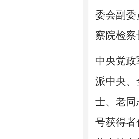
委会副委
察院检察
中央党政
派中央、
士、老同
号获得者