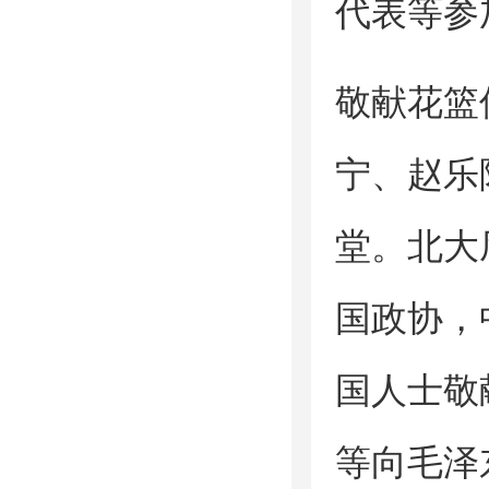
代表等参
敬献花篮
宁、赵乐
堂。北大
国政协，
国人士敬
等向毛泽