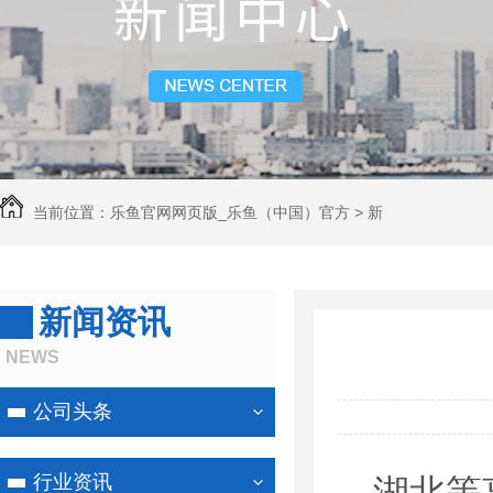
当前位置：
乐鱼官网网页版_乐鱼（中国）官方
>
新
闻资讯
>
其他
新闻资讯
NEWS
公司头条
行业资讯
湖北等