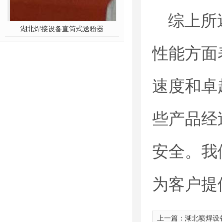
综上所
湖北焊接设备直筒式送粉器
性能方面
速度和卓
些产品经
安全。我
为客户提
上一篇：
湖北喷焊设