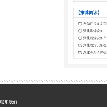
【推荐阅读】↓
自动焊接设备有
湖北堆焊设备
湖北喷焊设备市
湖北喷焊设备在
湖北等离子焊机
联系我们