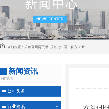
当前位置：
乐鱼官网网页版_乐鱼（中国）官方
>
新
闻资讯
>
其他
新闻资讯
NEWS
公司头条
行业资讯
在湖北