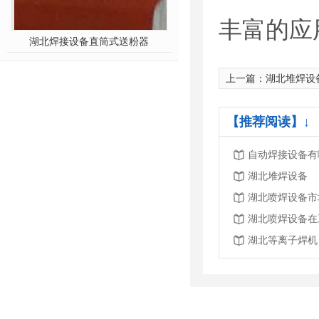
丰富的应
湖北焊接设备直筒式送粉器
上一篇：
湖北堆焊设
【推荐阅读】↓
自动焊接设备有
湖北堆焊设备
湖北喷焊设备市
湖北喷焊设备在
湖北等离子焊机