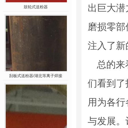
出巨大潜
鼓轮式送粉器
磨损零部
注入了新
总的来
刮板式送粉器/湖北等离子焊接
们看到了
用为各行
与发展。