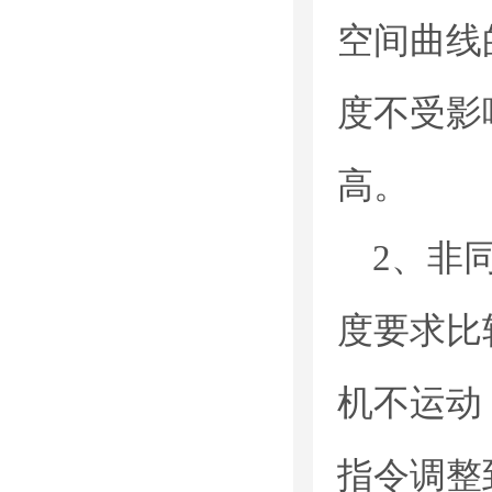
空间曲线
度不受影
高。
2、非
度要求比
机不运动
指令调整