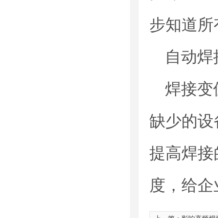
步知道所
自动焊
焊接变
缺少的设
提高焊接
度，给企