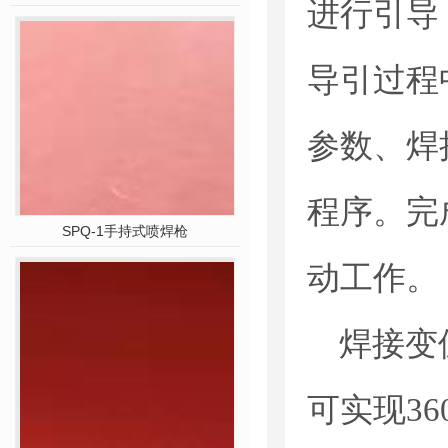
进行引导
导引过程
参数、焊
程序。完
SPQ-1手持式喷焊枪
动工作。
焊接变
可实现3