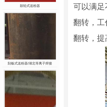
可以满足
鼓轮式送粉器
翻转，工
翻转，提
刮板式送粉器/湖北等离子焊接