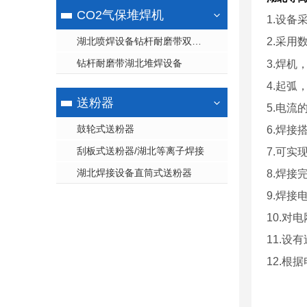
CO2气保堆焊机
1.
设备
湖北喷焊设备钻杆耐磨带双送丝机构
2.
采用
钻杆耐磨带湖北堆焊设备
3.
焊机
4.
起弧
送粉器
5.
电流
鼓轮式送粉器
6.
焊接
刮板式送粉器/湖北等离子焊接
7.
可实
湖北焊接设备直筒式送粉器
8.
焊接
9.
焊接
10.
对电
11.
设有
12.
根据