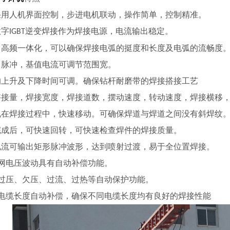
采用人机界面控制，步进电机联动，操作简单，控制精准。
数字
逆变焊接作为焊接电源，电流输出稳定。
IGBT
，高频一体化，可以确保焊接电弧的挺度和长度及电弧的流畅度
，脉冲，基值电流可调节范围宽。
的上升及下降时间可调。确保钻杆耐磨带的焊接搭接工艺
搭接量，焊接宽度，焊接道数，摆动速度，转动速度，焊接横移
现在焊接过程中，快速移动。可确保焊道与焊道之间没有斜焊纹
完成后，可快速回转，可快速检查焊件的焊接质量。
电流可输出矩形脉冲波形，达到喷射过渡，易于全位置焊接。
网电压波动具有自动补偿功能。
过压、欠压、过流、过热等自动保护功能。
电缆长度自动补偿，确保不同电缆长度均有良好的焊接性能