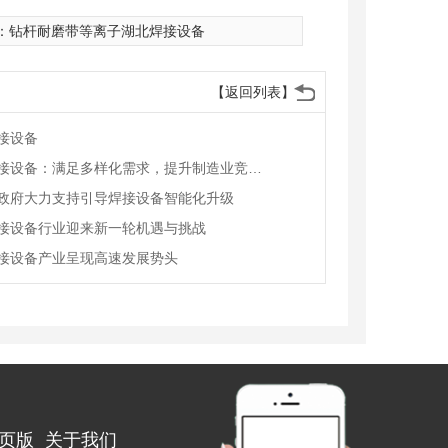
：
钻杆耐磨带等离子湖北焊接设备
【返回列表】
接设备
湖北焊接设备：满足多样化需求，提升制造业竞争力
政府大力支持引导焊接设备智能化升级
接设备行业迎来新一轮机遇与挑战
接设备产业呈现高速发展势头
页版_
关于我们