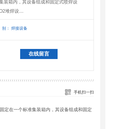
集装箱内，其设备组成和固定式喷焊设
CO2堆焊设…
别：
焊接设备
在线留言
手机扫一扫
设备固定在一个标准集装箱内，其设备组成和固定