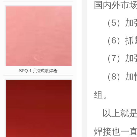
国内外市
（5）加
（6）
（7）
SPQ-1手持式喷焊枪
（8）加
组。
以上就
焊接也一