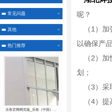
呢？
常见问题
（1）
其他
以确保产
热门推荐
（2）
划；
（3）
（4）
乐鱼官网网页版_乐鱼（中国）官方