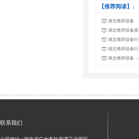
【推荐阅读】↓
湖北堆焊设备
湖北堆焊设备质
湖北堆焊设备行
湖北堆焊设备行
湖北堆焊设备：
联系我们