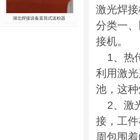
激光焊接
湖北焊接设备直筒式送粉器
分类一、
。
接机
1、热传
利用激光
池，这种
2、激
接，工件
周包围着