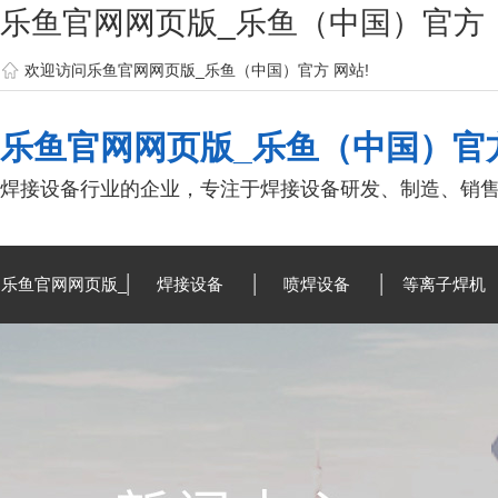
乐鱼官网网页版_乐鱼（中国）官方
欢迎访问乐鱼官网网页版_乐鱼（中国）官方 网站!
乐鱼官网网页版_乐鱼（中国）官
焊接设备行业的企业，专注于焊接设备研发、制造、销
乐鱼官网网页版_
焊接设备
喷焊设备
等离子焊机
乐鱼（中国）官
方