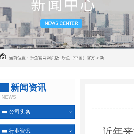
当前位置：
乐鱼官网网页版_乐鱼（中国）官方
>
新
闻资讯
>
行业资讯
新闻资讯
NEWS
公司头条
近年来
行业资讯