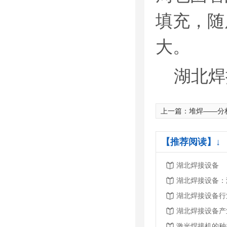
填充，随
大。
湖北焊接
上一篇：
堆焊——分
【推荐阅读】↓
湖北焊接设备
湖北焊接设备行
湖北焊接设备产
激光焊接机的种